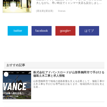
大しながら、早い時点でミャンマー支店も設立しまし…
[運送業][運送業]
0views
twitter
facebook
google+
はてブ
おすすめ記事
株式会社アドバンスロードが山形県鶴岡市で手がける
1
舗装土木工事と求人情報
山形県鶴岡市で地域の道路基盤を支える企業として、舗装工事や
土木工事を手がける専門会社があります。地域住民の生活を支え
る道…