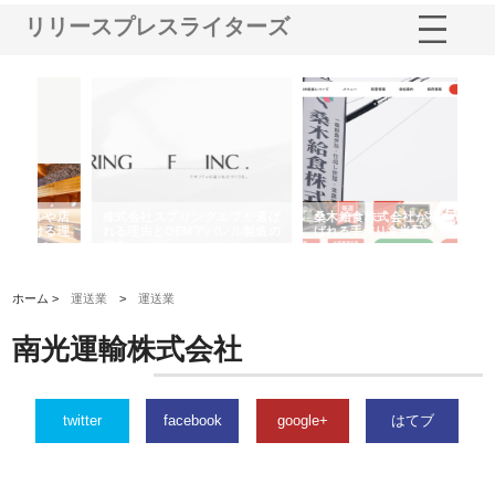
リリースプレスライターズ
や店
株式会社スプリングエフが選ば
桑木給食株式会社が福山市で選
株
る理
れる理由とOEMアパレル製造の
ばれる手作り弁当配達の理由
れ
強み
ホーム >
運送業
>
運送業
南光運輸株式会社
twitter
facebook
google+
はてブ