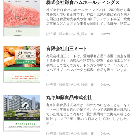
株式会社鎌倉ハムホールディングス
株式会社鎌倉ハムホールディングスは、2020年から事
業を営んでいる企業です。神奈川県厚木市に拠点を構え
る同社は食品卸売事業や食肉加工、テナント事業、飲食
店事業などさまざまな事業を展開しているほか、惣菜…
[小売業・販売業][その他_販売・卸]
0views
有限会社山三ミート
有限会社山三ミートは、愛知県名古屋市港区に拠点を構
える企業です。肉製品や惣菜類の製造、食肉加工などを
事業として営んでおり、トンカツや串カツ、ハムカツ、
スペアリブ、ハンバーグと幅広い食品を扱っています。
…
[小売業・販売業][その他_販売・卸]
0views
丸キ加藤食品株式会社
丸キ加藤食品株式会社は、街のためになることを、をモ
ットーに事業を営む企業です。かつて徳川家康が統治し
ていた地域として有名な、愛知県岡崎市に拠点を構える
同社は、大正4年に街の八百屋として誕生しました。
そ…
[小売業・販売業][その他_販売・卸]
0views