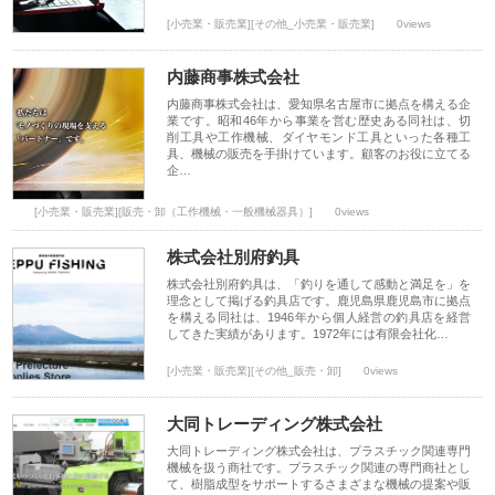
[小売業・販売業][その他_小売業・販売業]
0views
内藤商事株式会社
内藤商事株式会社は、愛知県名古屋市に拠点を構える企
業です。昭和46年から事業を営む歴史ある同社は、切
削工具や工作機械、ダイヤモンド工具といった各種工
具、機械の販売を手掛けています。顧客のお役に立てる
企…
[小売業・販売業][販売・卸（工作機械・一般機械器具）]
0views
株式会社別府釣具
株式会社別府釣具は、「釣りを通して感動と満足を」を
理念として掲げる釣具店です。鹿児島県鹿児島市に拠点
を構える同社は、1946年から個人経営の釣具店を経営
してきた実績があります。1972年には有限会社化…
[小売業・販売業][その他_販売・卸]
0views
大同トレーディング株式会社
大同トレーディング株式会社は、プラスチック関連専門
機械を扱う商社です。プラスチック関連の専門商社とし
て、樹脂成型をサポートするさまざまな機械の提案や販