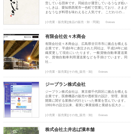
営している団体です。同組合が運営しているうなぎ処い
っしきは、愛知県西尾市一色町で営業しており、さまざ
まなうなぎ料理を味わえると人気です。 こだわりの…
[小売業・販売業][食品の販売・卸・問屋]
0views
有限会社佐々木商会
有限会社佐々木商会は、広島県廿日市市に拠点を構える
企業です。平成6年に創立された同社は、平成14年に組
織変更して現在にいたります。一般貨物自動車運送業
や、貨物自動車利用運送業などを手掛けています。同
社…
[小売業・販売業][その他_販売・卸]
0views
ジープラン株式会社
ジープラン株式会社は、東京都千代田区に拠点を構える
企業です。医療機器の販売や透析室の設計、管理、新規
開業に関する業務の代行といった事業を営んでいます。
1991年の設立以来、着実に事業規模と業績を拡大さ…
[小売業・販売業][その他_販売・卸]
0views
株式会社土井志ば漬本舗