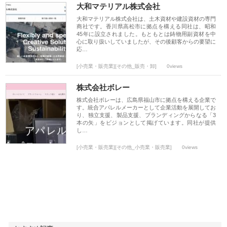
大和マテリアル株式会社
大和マテリアル株式会社は、土木資材や建設資材の専門
商社です。香川県高松市に拠点を構える同社は、昭和
45年に設立されました。もともとは鋳物用副資材を中
心に取り扱いしていましたが、その後顧客からの要望に
応…
[小売業・販売業][その他_販売・卸]
0views
株式会社ボレー
株式会社ボレーは、広島県福山市に拠点を構える企業で
す。統合アパレルメーカーとして企業活動を展開してお
り、独立支援、製品支援、ブランディングからなる「3
本の矢」をビジョンとして掲げています。同社が提供
し…
[小売業・販売業][その他_小売業・販売業]
0views