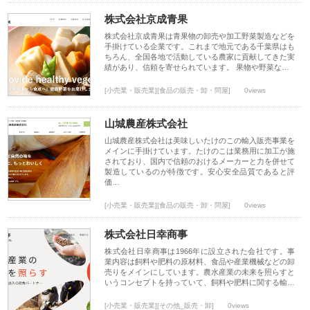
株式会社京成青果
株式会社京成青果は青果物の卸売や加工野菜製造などを
手掛けている企業です。これまで地元である千葉県はも
ちろん、全国各地で活動している農家に貢献してきた実
績があり、信頼を寄せられています。 果物や野菜な…
[小売業・販売業][食品の販売・卸・問屋]
0views
山城農産株式会社
山城農産株式会社は美味しいたけのこの輸入販売事業を
メインに手掛けています。たけのこは業務用に加工が施
されており、国内で信頼のおけるメーカーと力を併せて
製造しているのが特徴です。安心安全品質であると評
価…
[小売業・販売業][食品の販売・卸・問屋]
0views
株式会社日幸商事
株式会社日幸商事は1966年に設立された会社です。事
業内容は飼料や肥料の原材料、食品や産業機械などの卸
売りをメインにしています。農水産業の未来を照らすと
いうコンセプトを持っていて、飼料や肥料に関する輸…
[小売業・販売業][その他_販売・卸]
0views