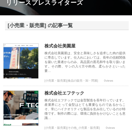
リリースプレスライターズ
[小売業・販売業] の記事一覧
株式会社美園屋
株式会社美園屋は、安全と美味しさを追求した肉の提供
に専念しています。仕入れにおいては、長年の信頼関係
を築いた業者からのみ、高品質の黒毛和牛を取り扱いま
す。その際、サシの入り方や肉色、柔らかさといった
要…
[小売業・販売業][食品の販売・卸・問屋]
0views
株式会社エフテック
株式会社エフテックでは金型製造を長年行っています。
産業界にとって金型はとても重要なものであるからこ
そ、常にハイクオリティな製品を生み出しているのが特
徴です。制作の際には、環境に負担をかけないことも意
識…
[小売業・販売業][その他_小売業・販売業]
0views