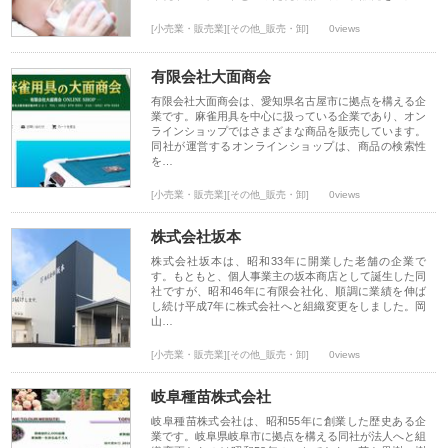
[小売業・販売業][その他_販売・卸]
0views
有限会社大面商会
有限会社大面商会は、愛知県名古屋市に拠点を構える企
業です。麻雀用具を中心に扱っている企業であり、オン
ラインショップではさまざまな商品を販売しています。
同社が運営するオンラインショップは、商品の検索性
を…
[小売業・販売業][その他_販売・卸]
0views
株式会社坂本
株式会社坂本は、昭和33年に開業した老舗の企業で
す。もともと、個人事業主の坂本商店として誕生した同
社ですが、昭和46年に有限会社化、順調に業績を伸ば
し続け平成7年に株式会社へと組織変更をしました。岡
山…
[小売業・販売業][その他_販売・卸]
0views
岐阜種苗株式会社
岐阜種苗株式会社は、昭和55年に創業した歴史ある企
業です。岐阜県岐阜市に拠点を構える同社が法人へと組