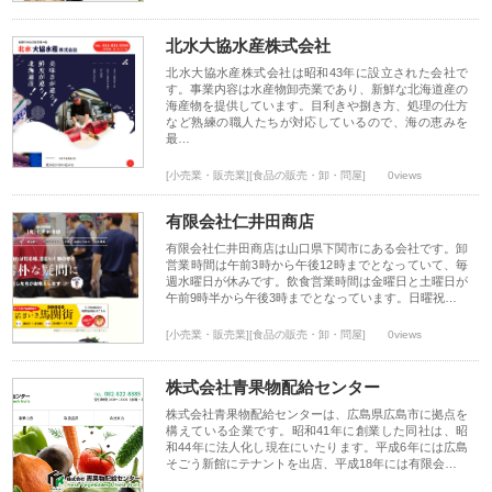
北水大協水産株式会社
北水大協水産株式会社は昭和43年に設立された会社で
す。事業内容は水産物卸売業であり、新鮮な北海道産の
海産物を提供しています。目利きや捌き方、処理の仕方
など熟練の職人たちが対応しているので、海の恵みを
最…
[小売業・販売業][食品の販売・卸・問屋]
0views
有限会社仁井田商店
有限会社仁井田商店は山口県下関市にある会社です。卸
営業時間は午前3時から午後12時までとなっていて、毎
週水曜日が休みです。飲食営業時間は金曜日と土曜日が
午前9時半から午後3時までとなっています。日曜祝…
[小売業・販売業][食品の販売・卸・問屋]
0views
株式会社青果物配給センター
株式会社青果物配給センターは、広島県広島市に拠点を
構えている企業です。昭和41年に創業した同社は、昭
和44年に法人化し現在にいたります。平成6年には広島
そごう新館にテナントを出店、平成18年には有限会…