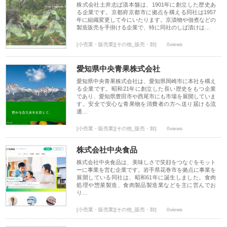
株式会社土井志ば漬本舗は、1901年に創立した歴史あ
る企業です。京都府京都市に拠点を構える同社は1957
年に組織変更して今にいたります。京漬物や佃煮などの
製造販売を手掛ける企業で、特に同社のしば漬けは…
[小売業・販売業][その他_販売・卸]
0views
愛知県中央青果株式会社
愛知県中央青果株式会社は、愛知県岡崎市に本社を構え
る企業です。昭和21年に創立した長い歴史をもつ企業
であり、愛知県豊田市や西尾市にも市場を展開していま
す。安全で安心な青果物を消費者の方へ送り届ける流
通…
[小売業・販売業][その他_販売・卸]
0views
株式会社中央食品
株式会社中央食品は、美味しさで笑顔をつなぐをモット
ーに事業を営む企業です。岩手県花巻市を拠点に事業を
展開している同社は、昭和61年に誕生しました。食肉
処理や惣菜製造、食肉製品製造業などを主に営んでお
り…
[小売業・販売業][その他_販売・卸]
0views