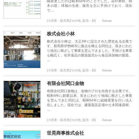
織変更したのは昭和58年のことでした。花や果樹、樹
木の苗、球根の生産、販売を主に手掛けており、現在
で…
[小売業・販売業][その他_販売・卸]
0views
株式会社小林
株式会社小林は、大正3年に設立された歴史ある企業で
す。群馬県伊勢崎市に拠点を構える同社は、長きにわた
り地元に根ざして事業を営んできました。手掛ける事業
も幅広く、化学薬品の製造販売から食品添加物の製造、
…
[小売業・販売業][その他_販売・卸]
0views
有限会社関口金物
有限会社関口金物は、金物のプロを自負する企業です。
昭和6年に創業以来、長きにわたり地域に根ざした事業
を営んできた同社は、昭和54年に組織変更を行い法人
化しました。現在では、建築架設足場や土木関連資材、
…
[小売業・販売業][その他_販売・卸]
0views
世晃商事株式会社