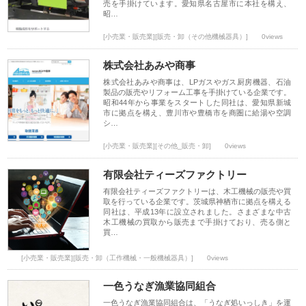
売を手掛けています。愛知県名古屋市に本社を構え、
昭…
[小売業・販売業][販売・卸（その他機械器具）]
0views
株式会社あみや商事
株式会社あみや商事は、LPガスやガス厨房機器、石油
製品の販売やリフォーム工事を手掛けている企業です。
昭和44年から事業をスタートした同社は、愛知県新城
市に拠点を構え、豊川市や豊橋市を商圏に給湯や空調
シ…
[小売業・販売業][その他_販売・卸]
0views
有限会社ティーズファクトリー
有限会社ティーズファクトリーは、木工機械の販売や買
取を行っている企業です。茨城県神栖市に拠点を構える
同社は、平成13年に設立されました。さまざまな中古
木工機械の買取から販売まで手掛けており、売る側と
買…
[小売業・販売業][販売・卸（工作機械・一般機械器具）]
0views
一色うなぎ漁業協同組合
一色うなぎ漁業協同組合は、「うなぎ処いっしき」を運