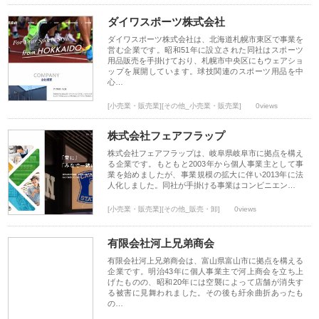
ダイワスポーツ株式会社
ダイワスポーツ株式会社は、北海道札幌市東区で事業を
営む企業です。昭和51年に設立された同社はスポーツ
用品販売を手掛けており、札幌市中央区にもウェアショ
ップを展開しています。球技関連のスポーツ用品を中
心…
[小売業・販売業][その他_小売業・販売業]
0views
株式会社フェアフラップ
株式会社フェアフラップは、岐阜県岐阜市に拠点を構え
る企業です。もともと2003年から個人事業主として事
業を始めましたが、事業規模の拡大に伴い2013年に法
人化しました。同社が手掛ける事業はコンビニエン…
[小売業・販売業][その他_販売・卸]
0views
有限会社河上兄弟商会
有限会社河上兄弟商会は、富山県富山市に拠点を構える
企業です。明治43年に個人事業主で河上商会を立ち上
げたものの、昭和20年には空襲によって店舗が消失す
る被害に見舞われました。その後も紆余曲折あったも
の…