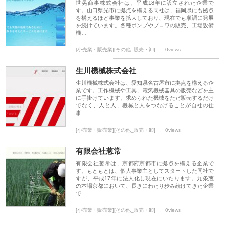
世晃商事株式会社は、平成18年に設立された企業で
す。山口県光市に拠点を構える同社は、福岡県にも拠点
を構えるほど事業を拡大しており、現在でも順調に発展
を続けています。各種ポンプやブロワの販売、工場設備
機…
[小売業・販売業][その他_販売・卸]
0views
生川機械株式会社
生川機械株式会社は、愛知県名古屋市に拠点を構える企
業です。工作機械や工具、電気機械器具の販売などを主
に手掛けています。求められた機械をただ販売するだけ
でなく、人と人、機械と人をつなげることが自社の仕
事…
[小売業・販売業][その他_販売・卸]
0views
有限会社葱常
有限会社葱常は、京都府京都市に拠点を構える企業で
す。もともとは、個人事業主としてスタートした同社で
すが、平成17年に法人化し現在にいたります。九条葱
の本場京都において、長きにわたり歩み続けてきた企業
で…
[小売業・販売業][その他_販売・卸]
0views