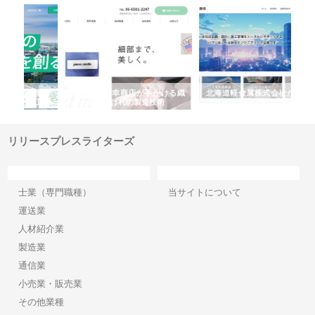
多摩
有限会社松幸商店が手がける織
北海道軽金属株式会社がスノー
株
工事
ネームと下げ札の製造技術
フライとテーパーブロックの専
る
用ページを新設
ス
リリースプレスライターズ
カテゴリー
サイト情報
士業（専門職種）
当サイトについて
運送業
人材紹介業
製造業
通信業
小売業・販売業
その他業種