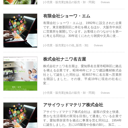
[小売業・販売業][食品の販売・卸・問屋]
0views
有限会社ショーワ・エム
有限会社ショーワ・エムは、1992年に設立された企業
です。東京都墨田区に本社を構えるほか、大阪市中央区
に営業所を展開しています。お客様とのつながりを第一
に考える同社は、30年近くにわたり雑貨や文具に使…
[小売業・販売業][その他_販売・卸]
0views
株式会社ナニワ名古屋
株式会社ナニワ名古屋は、愛知県名古屋市昭和区に拠点
を構える企業です。昭和46年にナニワ建設機材株式会
社として誕生した同社は、昭和57年に名古屋へ営業所
を開設しました。その後、平成19年に現在の社名に
変…
[小売業・販売業][食品の販売・卸・問屋]
0views
アサイウッドマテリア株式会社
アサイウッドマテリア株式会社は、顧客の安全と快適、
豊かな生活環境の実現を目指して邁進している企業で
す。愛知県弥富市を拠点に事業を営む同社は、1954年
に誕生しました。主にLVS製造や合板の卸し、加工、…