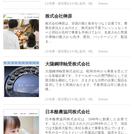
[小売業・販売業][その他_販売・卸]
0views
株式会社榊原
株式会社榊原は、全国の畑と食卓をつなぐ企業です。農
業生産法人とみのさと、株式会社千葉フレッシュセンタ
ーと同社が合同で事業を手掛けており、生産された野菜
や果物の搬入から洗浄、選別、パッケージング、配送
ま…
[小売業・販売業][その他_販売・卸]
0views
大陽鋼球軸受株式会社
大陽鋼球軸受株式会社は、昭和35年から事業を営んで
いる老舗企業です。スチールボールの専門商社として企
業活動を継続しており、さまざまな分野の企業に製品を
提供してきた実績があります。千葉県流山市に拠点を
構…
[小売業・販売業][その他_販売・卸]
0views
日本酪農協同株式会社
日本酪農協同株式会社は、1948年に創業した企業で
す。法人として設立されたのは1954年のことで、現在
では大阪府大阪市に本社を構えて事業を営んでいます。
牛乳やヨーグルトといった乳製品の製造、販売を主に…