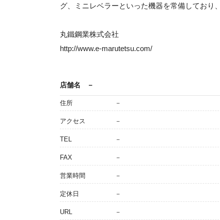
グ、ミニレベラーといった機器を常備しており
丸鐵鋼業株式会社
http://www.e-marutetsu.com/
店舗名
－
住所
－
アクセス
－
TEL
－
FAX
－
営業時間
－
定休日
－
URL
－