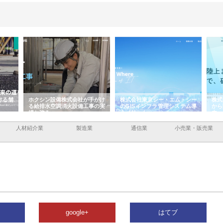
ける舗
ホクシン設備株式会社が手がけ
株式会社東京シー・エム・シー
株式
る給排水空調消火設備工事の実
のGISインフラ管理システム導
から
績と強み
入メリット
由
人材紹介業
製造業
通信業
小売業・販売業
google+
はてブ