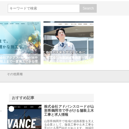
会社アクアスペースが水中
株式会社地盤調査事務所が選ば
株式会社名神精工の
陸上まで一貫施工できる理
れ続ける理由と建設コンサルの
スリリース一覧と注
強み
その他業種
おすすめ記事
株式会社アドバンスロードが山
1
形県鶴岡市で手がける舗装土木
工事と求人情報
山形県鶴岡市で地域の道路基盤を支え
る企業として、舗装工事や土木工事を
手がける専門会社があります。地域住