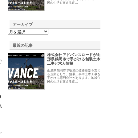
民の生活を支える道…
アーカイブ
最近の記事
株式会社アドバンスロードが山
形県鶴岡市で手がける舗装土木
で
工事と求人情報
山形県鶴岡市で地域の道路基盤を支え
る企業として、舗装工事や土木工事を
手がける専門会社があります。地域住
民の生活を支える道…
り
気
ン