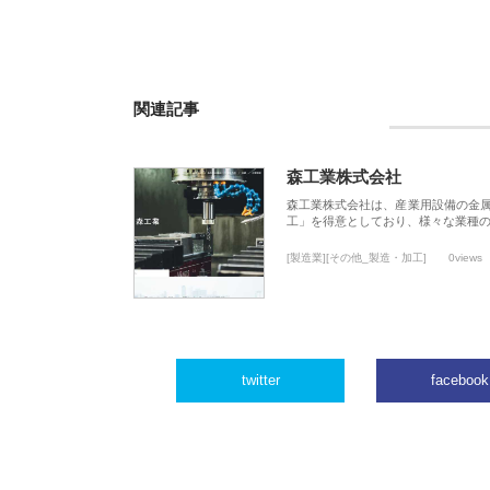
関連記事
森工業株式会社
森工業株式会社は、産業用設備の金
工」を得意としており、様々な業種
[製造業][その他_製造・加工]
0views
twitter
facebook