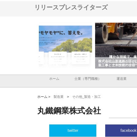
リリースプレスライターズ
メタルエースの企業サ
株式会社ＣＳＡの事業内容と強
株式会社山形道路が手が
供する充実した情報内
みを徹底解説
装工事と土木技術の全容
ホーム
士業（専門職種）
運送業
ホーム >
製造業
>
その他_製造・加工
丸鐵鋼業株式会社
twitter
facebook