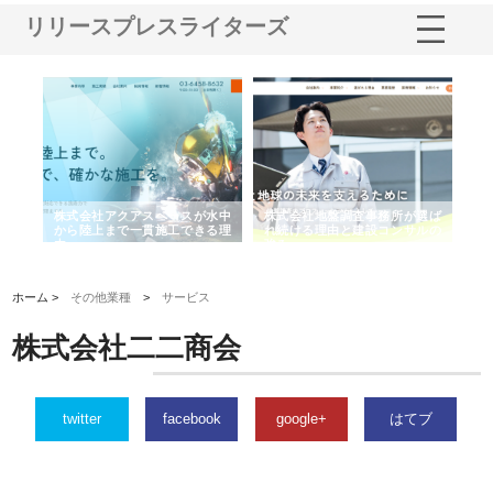
リリースプレスライターズ
シー
株式会社アクアスペースが水中
株式会社地盤調査事務所が選ば
株
ム導
から陸上まで一貫施工できる理
れ続ける理由と建設コンサルの
ス
由
強み
ホーム >
その他業種
>
サービス
株式会社二二商会
twitter
facebook
google+
はてブ