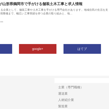
が山形県鶴岡市で手がける舗装土木工事と求人情報
える企業として、舗装工事や土木工事を手がける専門会社があります。地域住民の生活を支
環境整備まで、幅広い工事実績を持つ企業の取り組みと、地…
ews
google+
はてブ
カテゴリー
士業（専門職種）
運送業
人材紹介業
製造業