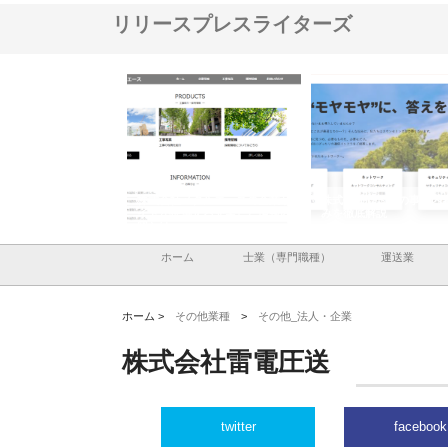
リリースプレスライターズ
式会社メタルエースの企業サ
株式会社ＣＳＡの事業内容と強
株式会社山形道路
トが提供する充実した情報内
みを徹底解説
装工事と土木技術
とは
ホーム
士業（専門職種）
運送業
ホーム >
その他業種
>
その他_法人・企業
株式会社雷電圧送
twitter
facebook