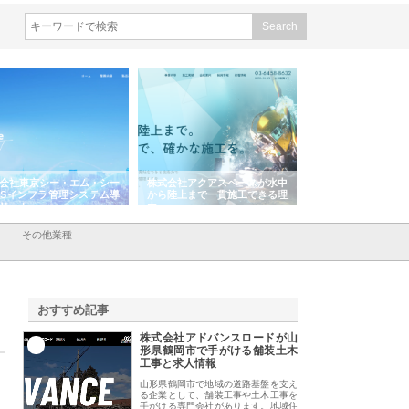
株式会社アクアスペースが水中
株式会社地盤調査事務所が選ば
株式会社名神
から陸上まで一貫施工できる理
れ続ける理由と建設コンサルの
スリリース一
由
強み
その他業種
おすすめ記事
株式会社アドバンスロードが山
1
形県鶴岡市で手がける舗装土木
工事と求人情報
山形県鶴岡市で地域の道路基盤を支え
る企業として、舗装工事や土木工事を
手がける専門会社があります。地域住