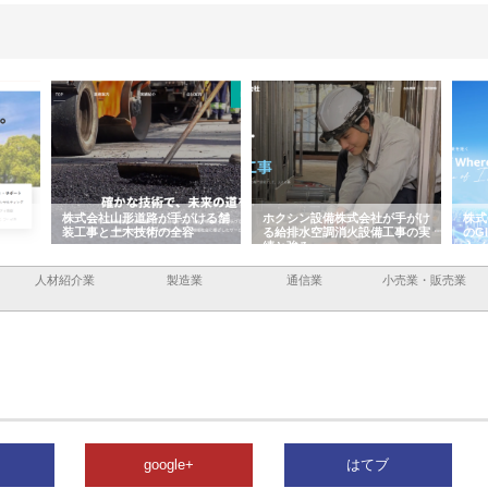
が手がける舗
ホクシン設備株式会社が手がけ
株式会社東京シー・エム・シー
の全容
る給排水空調消火設備工事の実
のGISインフラ管理システム導
績と強み
入メリット
人材紹介業
製造業
通信業
小売業・販売業
google+
はてブ