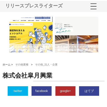
リリースプレスライターズ
ノー
株式会社耕文社が品川で実現す
株式会社ナカモトがホテルや店
株
の専
る販促物製作から配送までワン
舗の内装改修で選ばれ続ける理
れ
ストップ対応
由
強
ホーム >
その他業種
>
その他_法人・企業
株式会社皐月興業
twitter
facebook
google+
はてブ