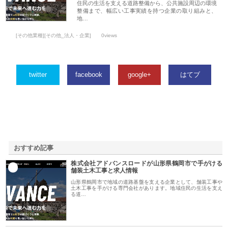
住民の生活を支える道路整備から、公共施設周辺の環境
整備まで、幅広い工事実績を持つ企業の取り組みと、
地…
[その他業種][その他_法人・企業]
0views
twitter
facebook
google+
はてブ
おすすめ記事
株式会社アドバンスロードが山形県鶴岡市で手がける
1
舗装土木工事と求人情報
山形県鶴岡市で地域の道路基盤を支える企業として、舗装工事や
土木工事を手がける専門会社があります。地域住民の生活を支え
る道…