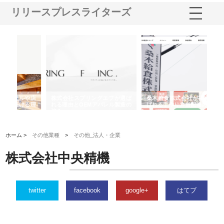
リリースプレスライターズ
や店
株式会社スプリングエフが選ば
桑木給食株式会社が福山市で選
株
る理
れる理由とOEMアパレル製造の
ばれる手作り弁当配達の理由
れ
強み
ホーム >
その他業種
>
その他_法人・企業
株式会社中央精機
twitter
facebook
google+
はてブ