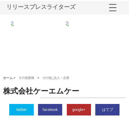
リリースプレスライターズ
三河
株式会社ナツハラが建設と鋲螺
株式会社メタルエースの企業サ
株
構空
で滋賀の暮らしを支える理由
イトが提供する充実した情報内
み
容とは
ホーム >
その他業種
>
その他_法人・企業
株式会社ケーエムケー
twitter
facebook
google+
はてブ