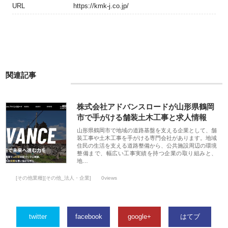
URL
https://kmk-j.co.jp/
関連記事
株式会社アドバンスロードが山形県鶴岡
市で手がける舗装土木工事と求人情報
山形県鶴岡市で地域の道路基盤を支える企業として、舗
装工事や土木工事を手がける専門会社があります。地域
住民の生活を支える道路整備から、公共施設周辺の環境
整備まで、幅広い工事実績を持つ企業の取り組みと、
地…
[その他業種][その他_法人・企業]
0views
twitter
facebook
google+
はてブ