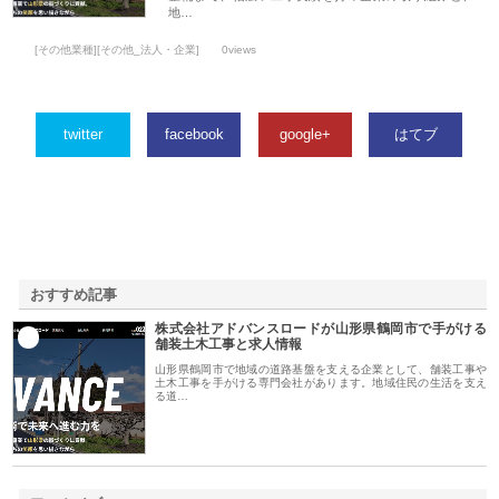
地…
[その他業種][その他_法人・企業]
0views
twitter
facebook
google+
はてブ
おすすめ記事
株式会社アドバンスロードが山形県鶴岡市で手がける
1
舗装土木工事と求人情報
山形県鶴岡市で地域の道路基盤を支える企業として、舗装工事や
土木工事を手がける専門会社があります。地域住民の生活を支え
る道…