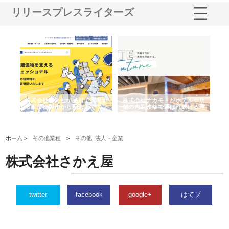
リリースプレスライターズ
ノー
株式会社耕文社が品川で実現す
株式会社ナカモトがホテルや店
株
の専
る販促物製作から配送までワン
舗の内装改修で選ばれ続ける理
れ
ストップ対応
由
強
ホーム >
その他業種
>
その他_法人・企業
株式会社さかえ屋
twitter
facebook
google+
はてブ