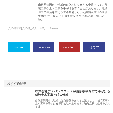
山形県鶴岡市で地域の道路基盤を支える企業として、舗
装工事や土木工事を手がける専門会社があります。地域
住民の生活を支える道路整備から、公共施設周辺の環境
整備まで、幅広い工事実績を持つ企業の取り組みと、
地…
[その他業種][その他_法人・企業]
0views
twitter
facebook
google+
はてブ
おすすめ記事
株式会社アドバンスロードが山形県鶴岡市で手がける
1
舗装土木工事と求人情報
山形県鶴岡市で地域の道路基盤を支える企業として、舗装工事や
土木工事を手がける専門会社があります。地域住民の生活を支え
る道…