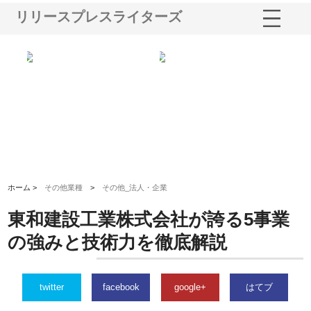
リリースプレスライターズ
選ば
株式会社名神精工の最新ニュー
有限会社エム・ビルドが南多摩
有
ルの
スリリース一覧と注目トピック
で選ばれる道路舗装と土木工事
ネ
の実力
ホーム >
その他業種
>
その他_法人・企業
東和建設工業株式会社が誇る5事業
の強みと技術力を徹底解説
twitter
facebook
google+
はてブ