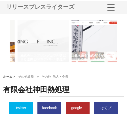
リリースプレスライターズ
や店
株式会社スプリングエフが選ば
桑木給食株式会社が福山市で選
株
る理
れる理由とOEMアパレル製造の
ばれる手作り弁当配達の理由
れ
強み
ホーム >
その他業種
>
その他_法人・企業
有限会社神田熱処理
twitter
facebook
google+
はてブ