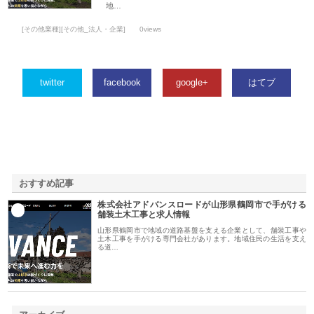
地…
[その他業種][その他_法人・企業]
0views
twitter
facebook
google+
はてブ
おすすめ記事
株式会社アドバンスロードが山形県鶴岡市で手がける
1
舗装土木工事と求人情報
山形県鶴岡市で地域の道路基盤を支える企業として、舗装工事や
土木工事を手がける専門会社があります。地域住民の生活を支え
る道…