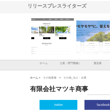
リリースプレスライターズ
ナツハラが建設と鋲螺
株式会社メタルエースの企業サ
株式会社ＣＳＡの事業内
暮らしを支える理由
イトが提供する充実した情報内
みを徹底解説
容とは
ホーム
士業（専門職種）
運送業
ホーム >
その他業種
>
その他_法人・企業
有限会社マツキ商事
twitter
facebook