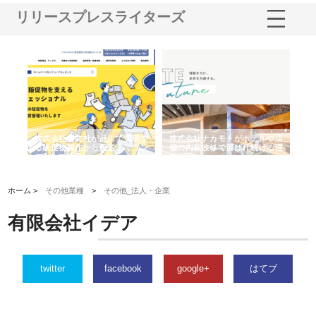
リリースプレスライターズ
ノー
株式会社耕文社が品川で実現す
株式会社ナカモトがホテルや店
株
の専
る販促物製作から配送までワン
舗の内装改修で選ばれ続ける理
れ
ストップ対応
由
強
ホーム >
その他業種
>
その他_法人・企業
有限会社イデア
twitter
facebook
google+
はてブ