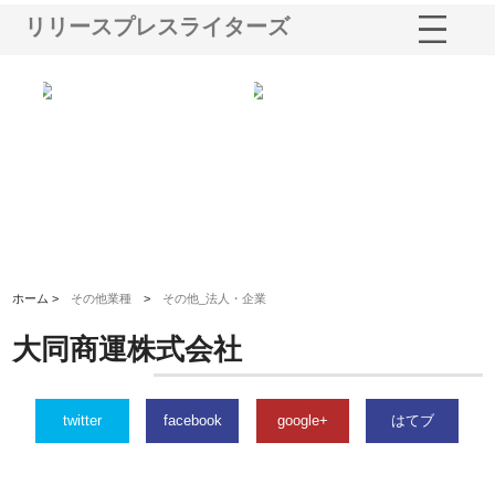
リリースプレスライターズ
ｎｙ
株式会社アセットイノベーショ
庭楽株式会社が知多半島と三河
株
でき
ンのワンルーム投資で始める資
と名古屋で叶える理想の外構空
で
産形成と老後準備
間
ホーム >
その他業種
>
その他_法人・企業
大同商運株式会社
twitter
facebook
google+
はてブ