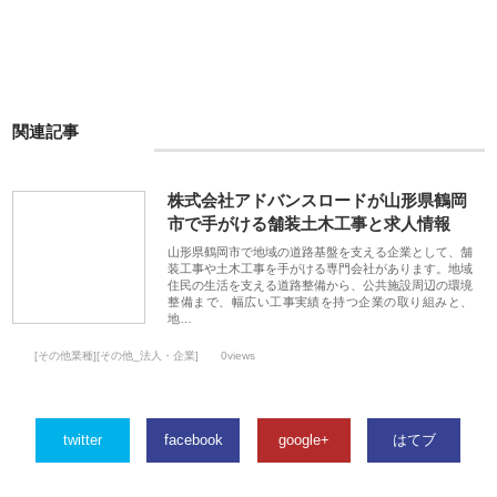
関連記事
株式会社アドバンスロードが山形県鶴岡
市で手がける舗装土木工事と求人情報
山形県鶴岡市で地域の道路基盤を支える企業として、舗
装工事や土木工事を手がける専門会社があります。地域
住民の生活を支える道路整備から、公共施設周辺の環境
整備まで、幅広い工事実績を持つ企業の取り組みと、
地…
[その他業種][その他_法人・企業]
0views
twitter
facebook
google+
はてブ