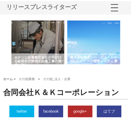
リリースプレスライターズ
る舗
ホクシン設備株式会社が手がけ
株式会社東京シー・エム・シー
株
る給排水空調消火設備工事の実
のGISインフラ管理システム導
か
績と強み
入メリット
由
ホーム >
その他業種
>
その他_法人・企業
合同会社Ｋ＆Ｋコーポレーション
twitter
facebook
google+
はてブ