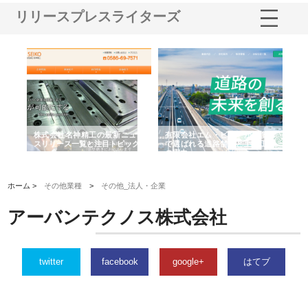
リリースプレスライターズ
選ば
株式会社名神精工の最新ニュー
有限会社エム・ビルドが南多摩
有
ルの
スリリース一覧と注目トピック
で選ばれる道路舗装と土木工事
ネ
の実力
ホーム >
その他業種
>
その他_法人・企業
アーバンテクノス株式会社
twitter
facebook
google+
はてブ