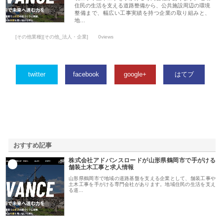
住民の生活を支える道路整備から、公共施設周辺の環境
整備まで、幅広い工事実績を持つ企業の取り組みと、
地…
[その他業種][その他_法人・企業]
0views
twitter
facebook
google+
はてブ
おすすめ記事
株式会社アドバンスロードが山形県鶴岡市で手がける
1
舗装土木工事と求人情報
山形県鶴岡市で地域の道路基盤を支える企業として、舗装工事や
土木工事を手がける専門会社があります。地域住民の生活を支え
る道…