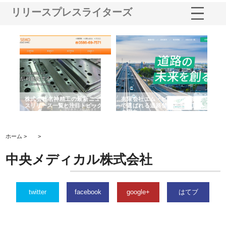
リリースプレスライターズ
選ば
株式会社名神精工の最新ニュー
有限会社エム・ビルドが南多摩
有
ルの
スリリース一覧と注目トピック
で選ばれる道路舗装と土木工事
ネ
の実力
ホーム >
>
中央メディカル株式会社
twitter
facebook
google+
はてブ